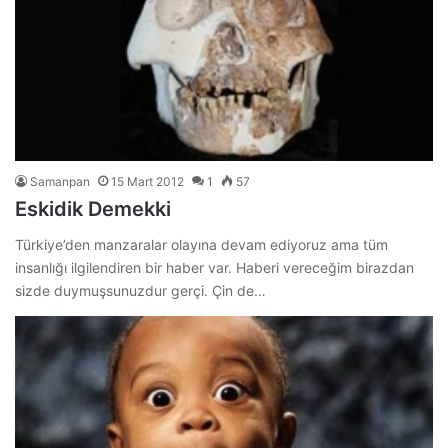
Samanpan
15 Mart 2012
1
57
Eskidik Demekki
Türkiye’den manzaralar olayına devam ediyoruz ama tüm
insanlığı ilgilendiren bir haber var. Haberi vereceğim birazdan
sizde duymuşsunuzdur gerçi. Çin de…