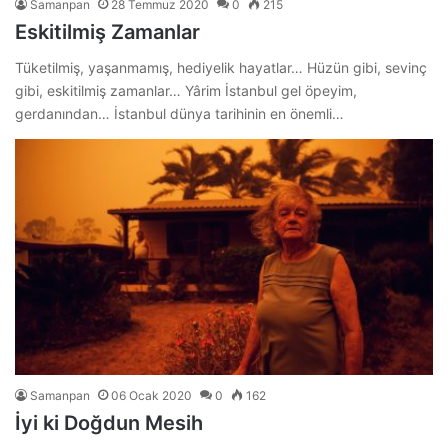
Samanpan
28 Temmuz 2020
0
215
Eskitilmiş Zamanlar
Tüketilmiş, yaşanmamış, hediyelik hayatlar… Hüzün gibi, sevinç
gibi, eskitilmiş zamanlar… Yârim İstanbul gel öpeyim,
gerdanından… İstanbul dünya tarihinin en önemli…
Samanpan
06 Ocak 2020
0
162
İyi ki Doğdun Mesih