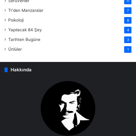
Serüvenler
11
Tr'den Manzaralar
7
Psikoloji
8
Yapılacak 84 Şey
4
Tarihten Bugüne
3
Ünlüler
1
Hakkında