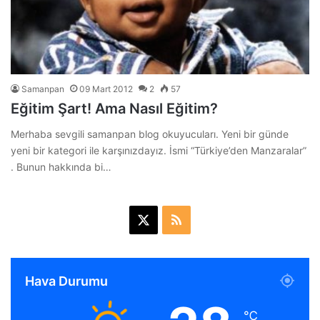
Samanpan
09 Mart 2012
2
57
Eğitim Şart! Ama Nasıl Eğitim?
Merhaba sevgili samanpan blog okuyucuları. Yeni bir günde
yeni bir kategori ile karşınızdayız. İsmi “Türkiye’den Manzaralar”
. Bunun hakkında bi…
X
R
S
S
Hava Durumu
℃