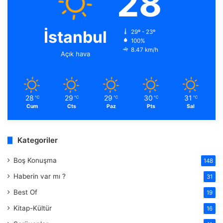
28
İstanbul
29º - 23º
100%
8.47 km/h
Açık hava
28
29
29
30
31
℃
℃
℃
℃
℃
Cum
Cts
Paz
Pts
Sal
Kategoriler
Boş Konuşma
148
Haberin var mı ?
31
Best Of
19
Kitap-Kültür
16