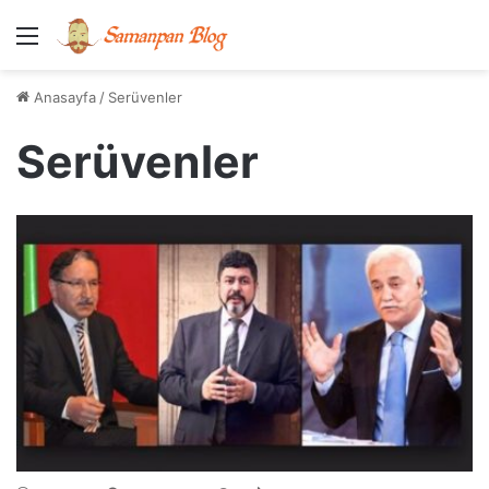
Menü
Anasayfa
/
Serüvenler
Serüvenler