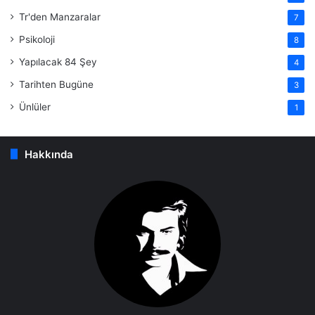
Tr'den Manzaralar
7
Psikoloji
8
Yapılacak 84 Şey
4
Tarihten Bugüne
3
Ünlüler
1
Hakkında