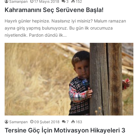
Samanpan
17 Mayıs 2018
3
152
Kahramanını Seç Serüvene Başla!
Hayırlı günler hepinize. Nasılsınız iyi misiniz? Malum ramazan
ayına giriş yapmış bulunuyoruz. Bu gün ilk orucumuza
niyetlendik. Pardon dündü ilk…
Samanpan
09 Şubat 2018
7
163
Tersine Göç İçin Motivasyon Hikayeleri 3