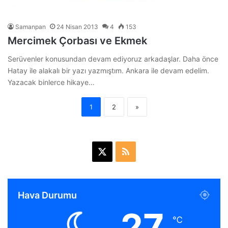
Samanpan
24 Nisan 2013
4
153
Mercimek Çorbası ve Ekmek
Serüvenler konusundan devam ediyoruz arkadaşlar. Daha önce
Hatay ile alakalı bir yazı yazmıştım. Ankara ile devam edelim.
Yazacak binlerce hikaye…
1
2
»
X
R
S
S
Hava Durumu
27
℃