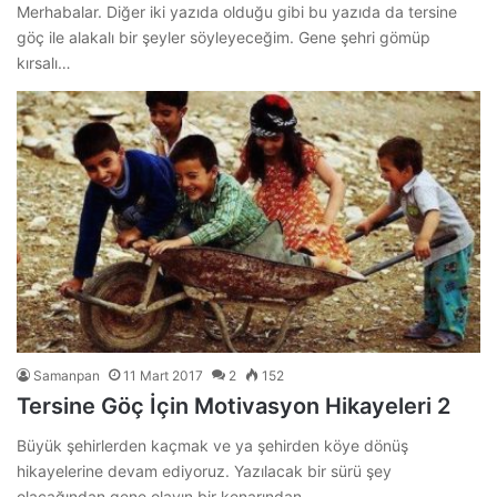
Merhabalar. Diğer iki yazıda olduğu gibi bu yazıda da tersine
göç ile alakalı bir şeyler söyleyeceğim. Gene şehri gömüp
kırsalı…
Samanpan
11 Mart 2017
2
152
Tersine Göç İçin Motivasyon Hikayeleri 2
Büyük şehirlerden kaçmak ve ya şehirden köye dönüş
hikayelerine devam ediyoruz. Yazılacak bir sürü şey
olacağından gene olayın bir kenarından…