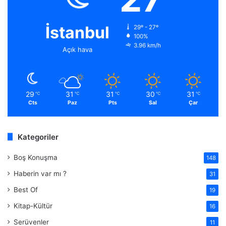
İstanbul
29º - 27º
100%
3.96 km/h
Açık hava
29
31
31
30
31
℃
℃
℃
℃
℃
Cts
Paz
Pts
Sal
Çar
Kategoriler
Boş Konuşma
148
Haberin var mı ?
31
Best Of
19
Kitap-Kültür
16
Serüvenler
11