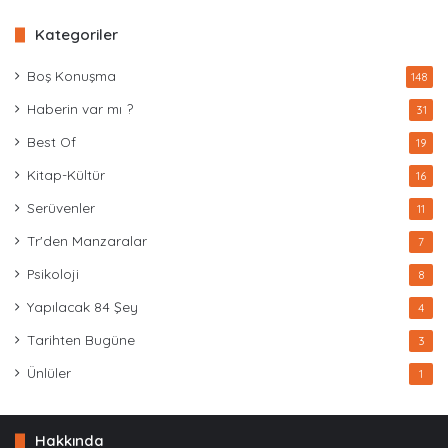
Kategoriler
Boş Konuşma
148
Haberin var mı ?
31
Best Of
19
Kitap-Kültür
16
Serüvenler
11
Tr'den Manzaralar
7
Psikoloji
8
Yapılacak 84 Şey
4
Tarihten Bugüne
3
Ünlüler
1
Hakkında