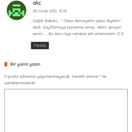
Geçsin mi 2011 istiyo musunuz hala !!!
d
alıç
e
05 Ocak 2012, 10:01
d
2011
çılgın proje
deprem
kriz
Sağlık Bakanı : ” Obez demeyelim şişko diyelim”
i
dedi. Zayıflamaya teşvikmiş amaç. Aklını seviyim
k
şike konusu
terör
senin…….Bu seni niye rahatsız etti anlamadım :D:D
i
:
Yanıtla
Bir yanıt yazın
E-posta adresiniz yayınlanmayacak.
Gerekli alanlar
*
ile
işaretlenmişlerdir
Y
o
r
u
m