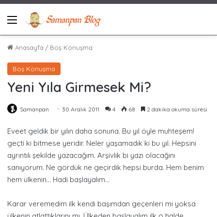
Menü
Anasayfa
/
Boş Konuşma
Boş Konuşma
Yeni Yıla Girmesek Mi?
Samanpan
30 Aralık 2011
4
68
2 dakika okuma süresi
Eveet geldik bir yılın daha sonuna. Bu yıl öyle muhteşem!
geçti ki bitmese yeridir. Neler yaşamadık ki bu yıl. Hepsini
ayrıntılı şekilde yazacağım. Arşivlik bi yazı olacağını
sanıyorum. Ne gördük ne geçirdik hepsi burda. Hem benim
hem ülkenin… Hadi başlayalım…
Karar veremedim ilk kendi başımdan geçenleri mi yoksa
ülkenin atlattıklarını mı. Ülkeden başlayalım ilk o halde.