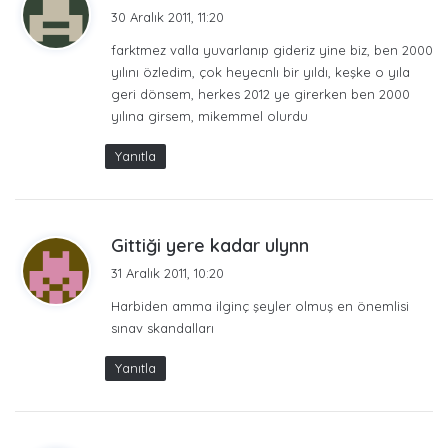
İçişleri Bakanı cadırda kalanlara: “sarayda
e
30 Aralık 2011, 11:20
oturuyorsunuz dedi”. Allah sana da nasip etsin bir saray
d
farktmez valla yuvarlanıp gideriz yine biz, ben 2000
desek mi ?
i
yılını özledim, çok heyecnlı bir yıldı, keşke o yıla
k
35 sivil olduğu söylenen kişi öldürüldü uçak tarafından
geri dönsem, herkes 2012 ye girerken ben 2000
i
bombalanarak. son günlerine girilirken yılın
yılına girsem, mikemmel olurdu
:
Hala bu yılın bitmesini isteyen var mı ki ?
Yanıtla
Çok yoğun bir yıldı şaka bir yana görmediğimiz
geçirmediğimiz kalmadı. Hala bitmiş de değil olaylar devam
d
Gittiği yere kadar ulynn
etmekte.
e
31 Aralık 2011, 10:20
d
Mayalara kaldı işimiz 2012 de :)
Harbiden amma ilginç şeyler olmuş en önemlisi
i
sınav skandalları
k
Valla bunca şeyi yaşayıp da sonra kendiminkileri yazmaya
i
Yanıtla
utandım kusura bakmayın. Muhteşem bi hayatım varmış
:
benim yaa :(