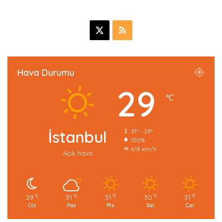
X
R
S
S
Hava Durumu
29
℃
İstanbul
31º - 28º
100%
4.18 km/h
Açık hava
29
31
31
30
31
℃
℃
℃
℃
℃
Cts
Paz
Pts
Sal
Çar