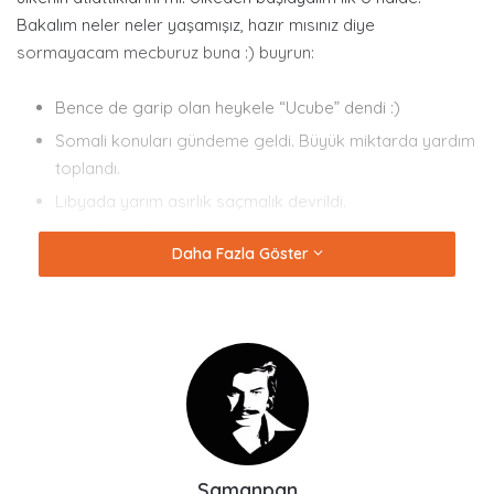
Bakalım neler neler yaşamışız, hazır mısınız diye
sormayacam mecburuz buna :) buyrun:
Bence de garip olan heykele “Ucube” dendi :)
Somali konuları gündeme geldi. Büyük miktarda yardım
toplandı.
Libyada yarım asırlık saçmalık devrildi.
Mısırda olaylar oldu.
Daha Fazla Göster
Arap baharı adında arap yarım adasındaki ülkelerde iç
karışıklıklar çıktı.
Nükleer reaktör krizleri çıktı. Yararlıdır değildir
tartışmaları yapıldı.
İstanbul’a
Çılgın Proje
düşünüldü. Çok paramız
olduğundan nereye harcayacağımızı bulmaya çalıştık.
Her siyasi bi tane yumurta yedi kafasına. bazısı takım
elbisem çok pahalı dedi bazısı yumurta alacak paranız
Samanpan