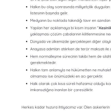
Halkın bu olay sonrasında milliyetçilik duygular
listesinin başında gelir.
Medyanın bu noktada takındığı tavır en azından 
Yapılan her açıklamaya bi kısım insanın “
Kesinli
yaklaşması çözüm çabalarının kilitlenmesine ned
Dünyada ve ülkemizde gerçekleşen diğer olayla
Anayasa adımları atılırken de terör maksatı ile 
Hem normalleşme sürecinin takibi hem de silahl
gerekmektedir.
Halkın tam anlamıyla ne hükümetten ne muhale
olmaması ise önümüzdeki en acı gerçektir.
Halk olarak çok kısa süreli hafızamız olduğu k
imkansızlığına inanılan bir çaresizliktir.
Herkes kadar huzura ihtiyacımız var. Ölen askerlerin y