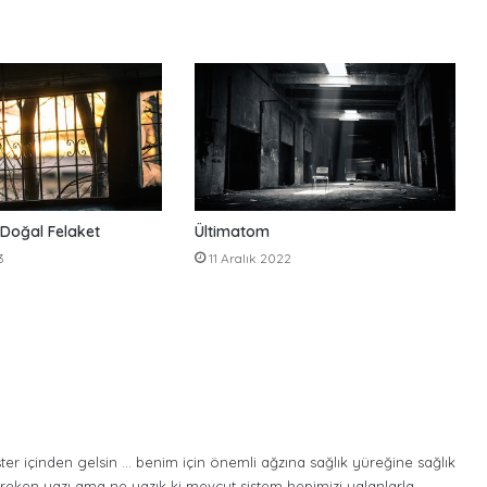
 Doğal Felaket
Ültimatom
3
11 Aralık 2022
 ister içinden gelsin … benim için önemli ağzına sağlık yüreğine sağlık
eken yazı ama ne yazık ki mevcut sistem hepimizi yalanlarla