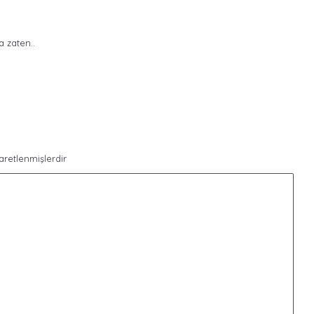
 zaten..
şaretlenmişlerdir