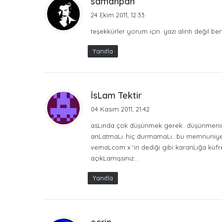
samanpan
e
24 Ekim 2011, 12:33
d
teşekkürler yorum için. yazı alıntı değil b
i
k
Yanıtla
i
:
d
İsLam Tektir
e
04 Kasım 2011, 21:42
d
asLında çok düşünmek gerek…düşünmenin
i
anLatmaLı..hiç durmamaLı…bu memnuniyet
k
vemaLcom x ‘in dediği gibi karanLığa kü
i
açıkLamışsınız…
:
Yanıtla
d