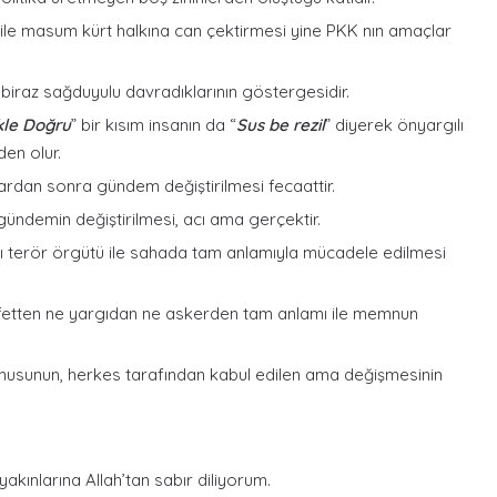
ı ile masum kürt halkına can çektirmesi yine PKK nın amaçlar
biraz sağduyulu davradıklarının göstergesidir.
kle Doğru
” bir kısım insanın da “
Sus be rezil
” diyerek önyargılı
en olur.
rdan sonra gündem değiştirilmesi fecaattir.
gündemin değiştirilmesi, acı ama gerçektir.
ı terör örgütü ile sahada tam anlamıyla mücadele edilmesi
fetten ne yargıdan ne askerden tam anlamı ile memnun
onusunun, herkes tarafından kabul edilen ama değişmesinin
akınlarına Allah’tan sabır diliyorum.