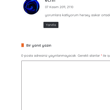
ecrin
e
07 Kasım 2011, 21:10
d
yorumlara katliyorum hersey asikar ortada
i
k
Yanıtla
i
:
Bir yanıt yazın
E-posta adresiniz yayınlanmayacak.
Gerekli alanlar
*
ile i
Y
o
r
u
m
*