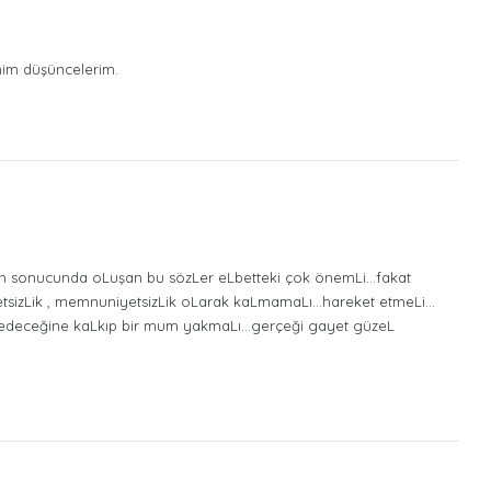
enim düşüncelerim.
 sonucunda oLuşan bu sözLer eLbetteki çok önemLi…fakat
sizLik , memnuniyetsizLik oLarak kaLmamaLı…hareket etmeLi…
fredeceğine kaLkıp bir mum yakmaLı…gerçeği gayet güzeL