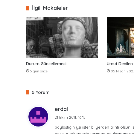
esi
ok
m
ou
İlgili Makaleler
d
Durum Güncellemesi
Umut Denilen
5 gün önce
05 Nisan 202
5 Yorum
d
erdal
e
21 Ekim 2011, 16:15
d
paylaştığın yzı ister bi yerden alıntı olsun
i
her duyarlı gencin yazması paylaşması ger