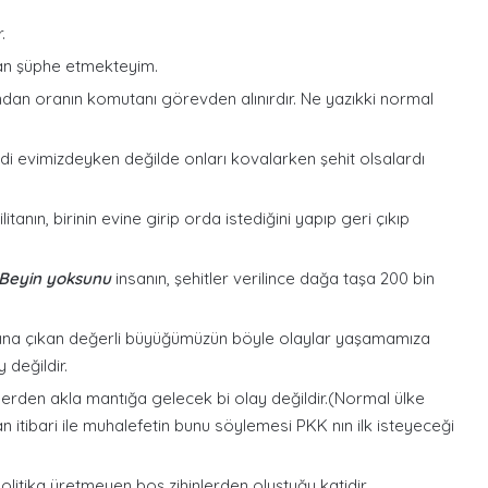
.
dan şüphe etmekteyim.
dan oranın komutanı görevden alınırdır. Ne yazıkki normal
evimizdeyken değilde onları kovalarken şehit olsalardı
nın, birinin evine girip orda istediğini yapıp geri çıkıp
Beyin yoksunu
insanın, şehitler verilince dağa taşa 200 bin
 avına çıkan değerli büyüğümüzün böyle olaylar yaşamamıza
 değildir.
yerden akla mantığa gelecek bi olay değildir.(Normal ülke
n itibari ile muhalefetin bunu söylemesi PKK nın ilk isteyeceği
olitika üretmeyen boş zihinlerden oluştuğu katidir.