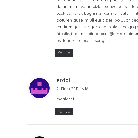
k
dolanlar la avutan bizleri şehvetle asimile
i
uzaklaştırarak beynimizi kemiren vatan mi
:
götüren güzelim ülkeyi bizleri bölüyör de
emdiren yazılı ve görsel basınla istediği 
ötekileştiren milletin anası ağlamış kimin
esirleriyiz malesef …saygılar…
Yanıtla
d
erdal
e
21 Ekim 2011, 16:16
d
maalesef
i
k
Yanıtla
i
:
d