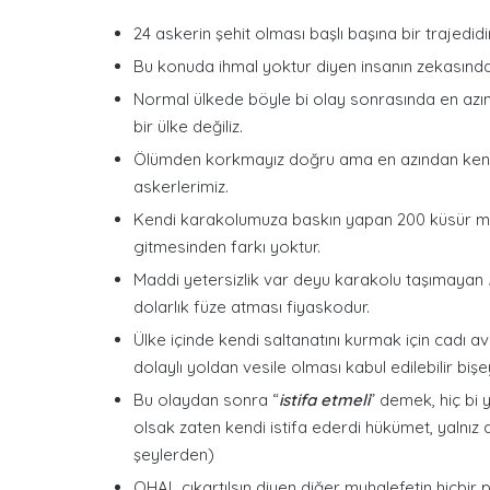
24 askerin şehit olması başlı başına bir trajedidir
Bu konuda ihmal yoktur diyen insanın zekasın
Normal ülkede böyle bi olay sonrasında en azın
bir ülke değiliz.
Ölümden korkmayız doğru ama en azından kendi 
askerlerimiz.
Kendi karakolumuza baskın yapan 200 küsür milita
gitmesinden farkı yoktur.
Maddi yetersizlik var deyu karakolu taşımayan
dolarlık füze atması fiyaskodur.
Ülke içinde kendi saltanatını kurmak için cadı
dolaylı yoldan vesile olması kabul edilebilir bişey
Bu olaydan sonra “
istifa etmeli
” demek, hiç bi 
olsak zaten kendi istifa ederdi hükümet, yalnız a
şeylerden)
OHAL çıkartılsın diyen diğer muhalefetin hiçbir p