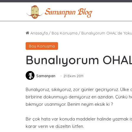
Anasayfa
/
Boş Konuşma
/
Bunalıyorum OHAL’de Yok
Boş Konuşma
Bunalıyorum OHA
Samanpan
21 Ekim 2011
Bunalıyoruz, sıkılıyoruz, zor günler geçiriyoruz. Ülke 
birbirine dokunmuyo demiyoruz en azından. Çünkü herşey
bıkmıyor usanmıyor. Benim neyim eksik ki ?
Bir çok hata var konuda maddeler halinde yazmak is
karar verin ve düzeltin lütfen.