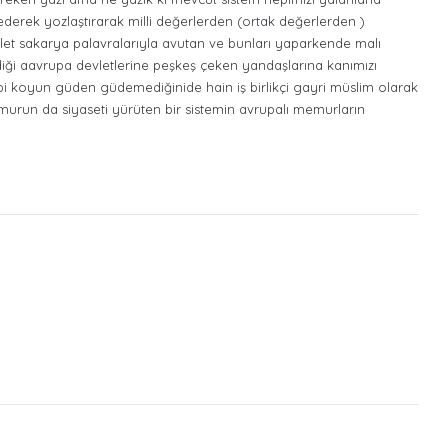
 ederek yozlaştırarak milli değerlerden (ortak değerlerden )
llet sakarya palavralarıyla avutan ve bunları yaparkende malı
diği aavrupa devletlerine peşkeş çeken yandaşlarına kanımızı
gibi koyun güden güdemediğinide hain iş birlikçi gayri müslim olarak
 umurun da siyaseti yürüten bir sistemin avrupalı memurların