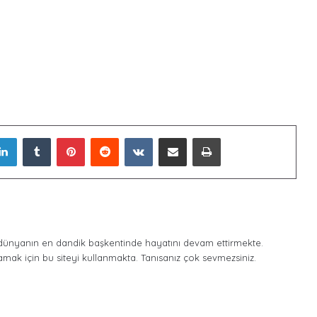
LinkedIn
Tumblr
Pinterest
Reddit
VKontakte
E-Posta ile paylaş
Yazdır
ünyanın en dandik başkentinde hayatını devam ettirmekte.
amak için bu siteyi kullanmakta. Tanısanız çok sevmezsiniz.