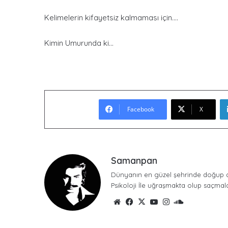
Kelimelerin kifayetsiz kalmaması için….
Kimin Umurunda ki…
Facebook
X
Samanpan
Dünyanın en güzel şehrinde doğup d
Psikoloji İle uğraşmakta olup saçmal
We
Fa
X
Yo
Inst
So
b
ce
uTu
ag
un
sit
bo
be
ra
dCl