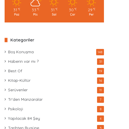
31
33
31
30
29
℃
℃
℃
℃
℃
Paz
Pts
Sal
Çar
Per
Kategoriler
Boş Konuşma
148
Haberin var mı ?
31
Best Of
19
Kitap-Kültür
16
Serüvenler
11
Tr'den Manzaralar
7
Psikoloji
8
Yapılacak 84 Şey
4
Tarihten Bugüne
3