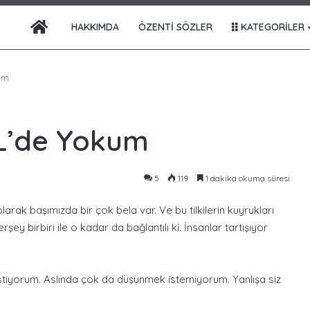
ANA SAYFA
HAKKIMDA
ÖZENTI SÖZLER
KATEGORILER
um
L’de Yokum
5
119
1 dakika okuma süresi
olarak başımızda bir çok bela var. Ve bu tilkilerin kuyrukları
 birbiri ile o kadar da bağlantılı ki. İnsanlar tartışıyor
tiyorum. Aslında çok da düşünmek istemiyorum. Yanlışa siz