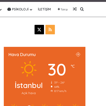
Rastgele Makale
Arama yap ..
PSIKOLOJI
İLETIŞIM
Takip
X
R
S
S
Hava Durumu
30
℃
İstanbul
31º - 26º
64%
8.17 km/h
Açık hava