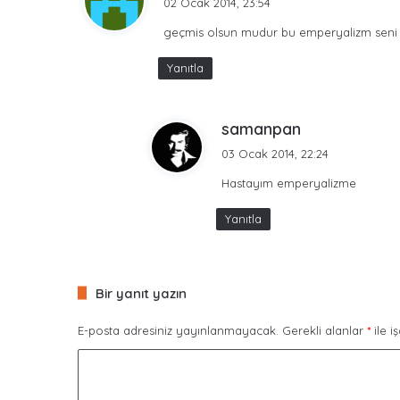
02 Ocak 2014, 23:54
d
geçmis olsun mudur bu emperyalizm seni h
i
k
Yanıtla
i
:
d
samanpan
e
03 Ocak 2014, 22:24
d
Hastayım emperyalizme
i
k
Yanıtla
i
:
Bir yanıt yazın
E-posta adresiniz yayınlanmayacak.
Gerekli alanlar
*
ile i
Y
o