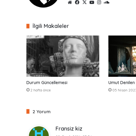
We
Fa
X
Yo
Inst
So
b
ce
uTu
ag
un
sit
bo
be
ra
dCl
esi
ok
m
ou
İlgili Makaleler
d
Durum Güncellemesi
Umut Denilen
2 hafta önce
05 Nisan 202
2 Yorum
d
Fransiz kiz
e