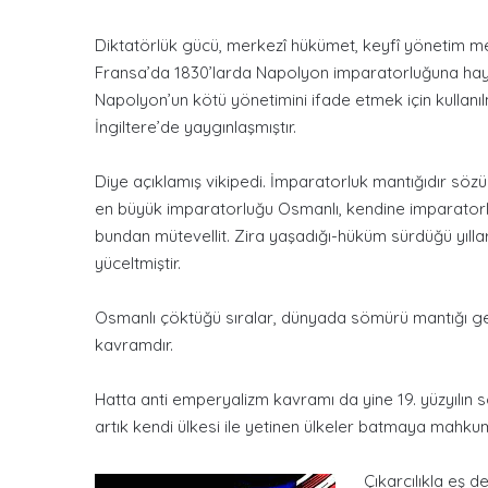
Diktatörlük gücü, merkezî hükümet, keyfî yönetim met
Fransa’da 1830’larda Napolyon imparatorluğuna hayran
Napolyon’un kötü yönetimini ifade etmek için kullanıl
İngiltere’de yaygınlaşmıştır.
Diye açıklamış vikipedi. İmparatorluk mantığıdır sö
en büyük imparatorluğu Osmanlı, kendine imparatorl
bundan mütevellit. Zira yaşadığı-hüküm sürdüğü yıll
yüceltmiştir.
Osmanlı çöktüğü sıralar, dünyada sömürü mantığı geli
kavramdır.
Hatta anti emperyalizm kavramı da yine 19. yüzyılın so
artık kendi ülkesi ile yetinen ülkeler batmaya mahku
Çıkarcılıkla eş d