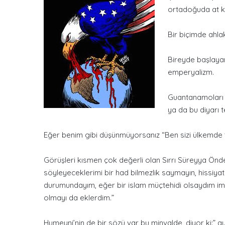
ortadoğuda at k
Bir biçimde ahla
Bireyde başlayan
emperyalizm.
Guantanamoları a
ya da bu diyarı 
Eğer benim gibi düşünmüyorsanız “Ben sizi ülkemde t
Görüşleri kısmen çok değerli olan Sırrı Süreyya Önde
söyleyeceklerimi bir had bilmezlik saymayın, hissiya
durumundayım, eğer bir islam müçtehidi olsaydım iman
olmayı da eklerdim.”
Humeyni’nin de bir sözü var bu minvalde, diyor ki:” ay