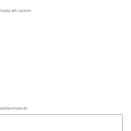
asta etti sanirim
şaretlenmişlerdir