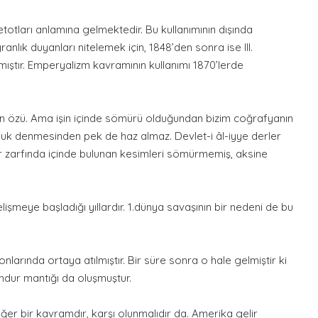
otları anlamına gelmektedir. Bu kullanımının dışında
lık duyanları nitelemek için, 1848’den sonra ise III.
mıştır. Emperyalizm kavramının kullanımı 1870’lerde
zün özü. Ama işin içinde sömürü olduğundan bizim coğrafyanın
uk denmesinden pek de haz almaz. Devlet-i âl-iyye derler
ar zarfında içinde bulunan kesimleri sömürmemiş, aksine
şmeye başladığı yıllardır. 1.dünya savaşının bir nedeni de bu
nlarında ortaya atılmıştır. Bir süre sonra o hale gelmiştir ki
mdur mantığı da oluşmuştur.
eğer bir kavramdır, karşı olunmalıdır da. Amerika gelir