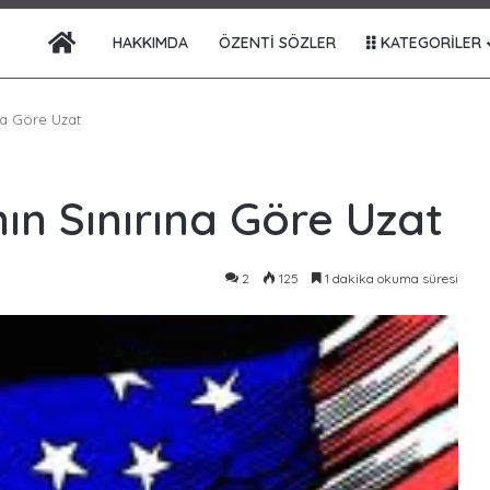
ANA SAYFA
HAKKIMDA
ÖZENTI SÖZLER
KATEGORILER
na Göre Uzat
ın Sınırına Göre Uzat
2
125
1 dakika okuma süresi