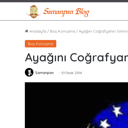
Anasayfa
/
Boş Konuşma
/
Ayağını Coğrafyanın Sınırı
Boş Konuşma
Ayağını Coğrafyan
Samanpan
01 Ocak 2014