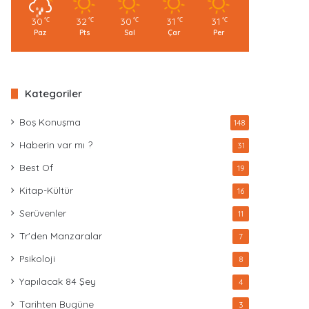
30
32
30
31
31
℃
℃
℃
℃
℃
Paz
Pts
Sal
Çar
Per
Kategoriler
Boş Konuşma
148
Haberin var mı ?
31
Best Of
19
Kitap-Kültür
16
Serüvenler
11
Tr'den Manzaralar
7
Psikoloji
8
Yapılacak 84 Şey
4
Tarihten Bugüne
3