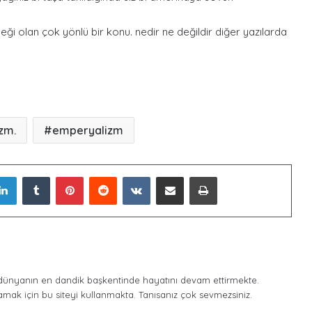
eği olan çok yönlü bir konu. nedir ne değildir diğer yazılarda
zm.
emperyalizm
LinkedIn
Tumblr
Pinterest
Reddit
VKontakte
E-Posta ile paylaş
Yazdır
ünyanın en dandik başkentinde hayatını devam ettirmekte.
amak için bu siteyi kullanmakta. Tanısanız çok sevmezsiniz.