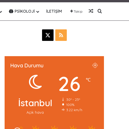
Rastgele Makale
Arama yap ..
PSIKOLOJI
İLETIŞIM
Takip
X
R
S
S
Hava Durumu
26
℃
İstanbul
30º - 25º
100%
3.22 km/h
Açık hava