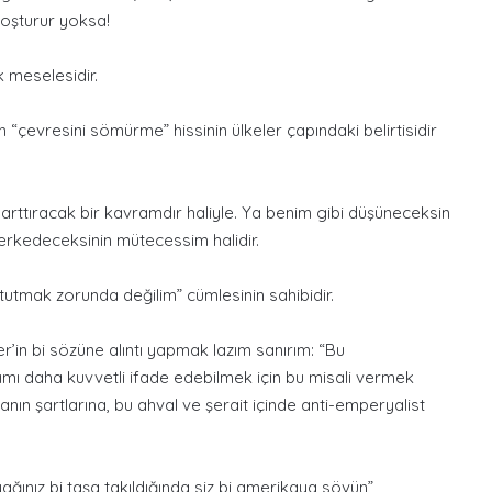
oşturur yoksa!
k meselesidir.
 “çevresini sömürme” hissinin ülkeler çapındaki belirtisidir
rttıracak bir kavramdır haliyle. Ya benim gibi düşüneceksin
terkedeceksinin mütecessim halidir.
utmak zorunda değilim” cümlesinin sahibidir.
r’in bi sözüne alıntı yapmak lazım sanırım: “Bu
tımı daha kuvvetli ifade edebilmek için bu misali vermek
ın şartlarına, bu ahval ve şerait içinde anti-emperyalist
ağınız bi taşa takıldığında siz bi amerikaya sövün”