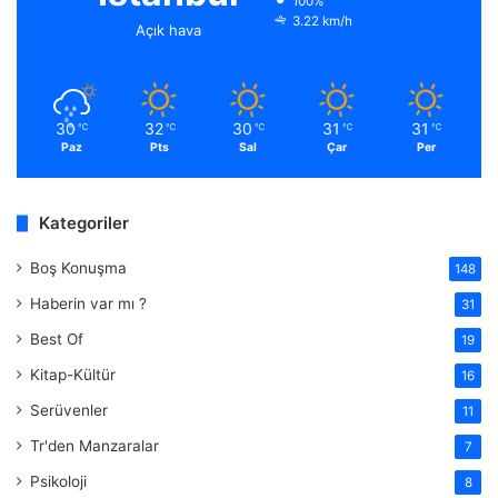
100%
3.22 km/h
Açık hava
30
32
30
31
31
℃
℃
℃
℃
℃
Paz
Pts
Sal
Çar
Per
Kategoriler
Boş Konuşma
148
Haberin var mı ?
31
Best Of
19
Kitap-Kültür
16
Serüvenler
11
Tr'den Manzaralar
7
Psikoloji
8