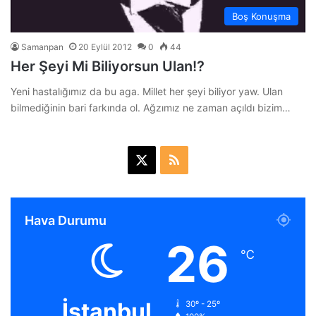
Boş Konuşma
Samanpan
20 Eylül 2012
0
44
Her Şeyi Mi Biliyorsun Ulan!?
Yeni hastalığımız da bu aga. Millet her şeyi biliyor yaw. Ulan
bilmediğinin bari farkında ol. Ağzımız ne zaman açıldı bizim…
X
R
S
S
Hava Durumu
26
℃
İstanbul
30º - 25º