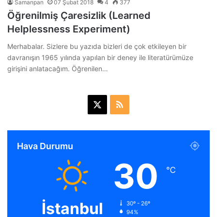
Samanpan
07 Şubat 2018
4
377
Öğrenilmiş Çaresizlik (Learned
Helplessness Experiment)
Merhabalar. Sizlere bu yazıda bizleri de çok etkileyen bir
davranışın 1965 yılında yapılan bir deney ile literatürümüze
girişini anlatacağım. Öğrenilen…
X
R
S
S
Hava Durumu
30
℃
İstanbul
30º - 26º
94%