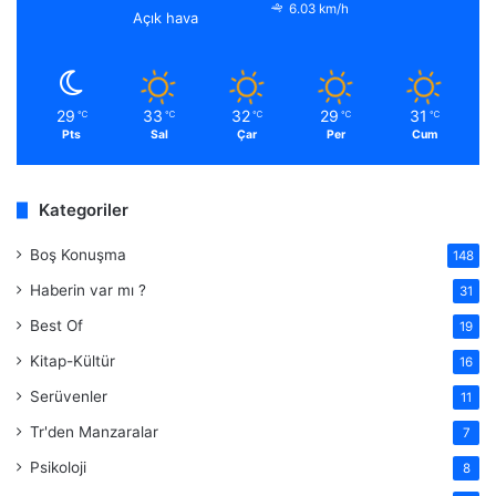
6.03 km/h
Açık hava
29
33
32
29
31
℃
℃
℃
℃
℃
Pts
Sal
Çar
Per
Cum
Kategoriler
Boş Konuşma
148
Haberin var mı ?
31
Best Of
19
Kitap-Kültür
16
Serüvenler
11
Tr'den Manzaralar
7
Psikoloji
8