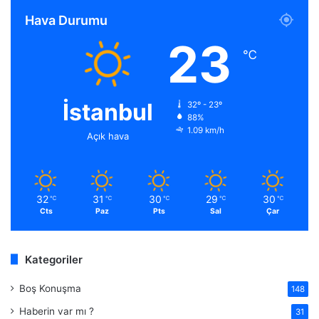
S
Hava Durumu
23
℃
İstanbul
32º - 23º
88%
1.09 km/h
Açık hava
32
31
30
29
30
℃
℃
℃
℃
℃
Cts
Paz
Pts
Sal
Çar
Kategoriler
Boş Konuşma
148
Haberin var mı ?
31