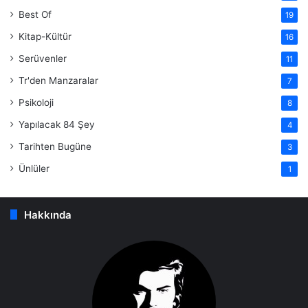
Best Of
19
Kitap-Kültür
16
Serüvenler
11
Tr'den Manzaralar
7
Psikoloji
8
Yapılacak 84 Şey
4
Tarihten Bugüne
3
Ünlüler
1
Hakkında