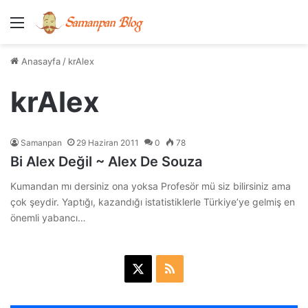
Menü
Anasayfa
/
krAlex
krAlex
Samanpan
29 Haziran 2011
0
78
Bi Alex Değil ~ Alex De Souza
Kumandan mı dersiniz ona yoksa Profesör mü siz bilirsiniz ama
çok şeydir. Yaptığı, kazandığı istatistiklerle Türkiye’ye gelmiş en
önemli yabancı…
X
R
S