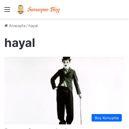
Menü
Anasayfa
/
hayal
hayal
Boş Konuşma