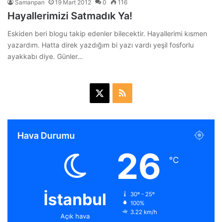
Samanpan
19 Mart 2012
0
116
Hayallerimizi Satmadık Ya!
Eskiden beri blogu takip edenler bilecektir. Hayallerimi kısmen
yazardım. Hatta direk yazdığım bi yazı vardı yeşil fosforlu
ayakkabı diye. Günler…
X
R
S
S
Hava Durumu
26
℃
İstanbul
30º - 25º
100%
3.22 km/h
Açık hava