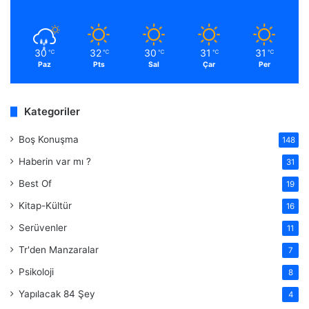
30
32
30
31
31
℃
℃
℃
℃
℃
Paz
Pts
Sal
Çar
Per
Kategoriler
Boş Konuşma
148
Haberin var mı ?
31
Best Of
19
Kitap-Kültür
16
Serüvenler
11
Tr'den Manzaralar
7
Psikoloji
8
Yapılacak 84 Şey
4