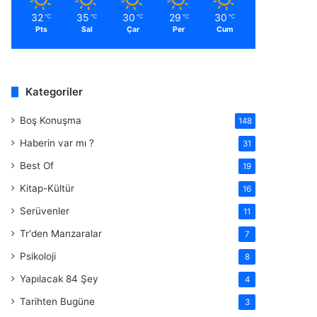
32
35
30
29
30
℃
℃
℃
℃
℃
Pts
Sal
Çar
Per
Cum
Kategoriler
Boş Konuşma
148
Haberin var mı ?
31
Best Of
19
Kitap-Kültür
16
Serüvenler
11
Tr'den Manzaralar
7
Psikoloji
8
Yapılacak 84 Şey
4
Tarihten Bugüne
3