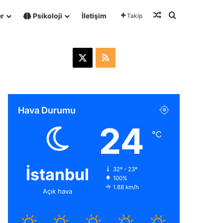
Rastgele Makale
Arama yap ..
er
Psikoloji
İletişim
Takip
X
R
S
S
Hava Durumu
24
℃
İstanbul
32º - 23º
100%
1.88 km/h
Açık hava