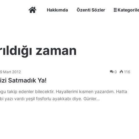
Ana Sayfa
Hakkımda
Özenti Sözler
Kategoril
rıldığı zaman
19 Mart 2012
0
116
izi Satmadık Ya!
ogu takip edenler bilecektir. Hayallerimi kısmen yazardım. Hatta
bi yazı vardı yeşil fosforlu ayakkabı diye. Günler…