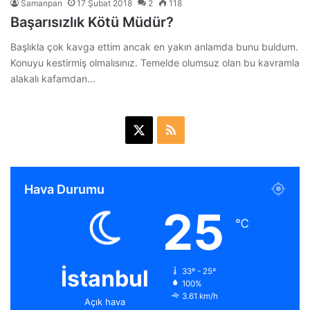
Samanpan
17 Şubat 2018
2
118
Başarısızlık Kötü Müdür?
Başlıkla çok kavga ettim ancak en yakın anlamda bunu buldum.
Konuyu kestirmiş olmalısınız. Temelde olumsuz olan bu kavramla
alakalı kafamdan…
X
R
S
S
Hava Durumu
25
℃
İstanbul
33º - 25º
100%
3.61 km/h
Açık hava