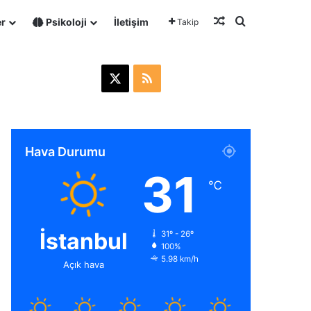
Rastgele Makale
Arama yap ..
er
Psikoloji
İletişim
Takip
X
R
S
S
Hava Durumu
31
℃
İstanbul
31º - 26º
100%
5.98 km/h
Açık hava