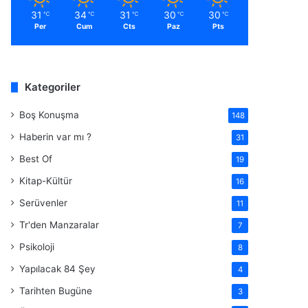
31
34
31
30
30
℃
℃
℃
℃
℃
Per
Cum
Cts
Paz
Pts
Kategoriler
Boş Konuşma
148
Haberin var mı ?
31
Best Of
19
Kitap-Kültür
16
Serüvenler
11
Tr'den Manzaralar
7
Psikoloji
8
Yapılacak 84 Şey
4
Tarihten Bugüne
3