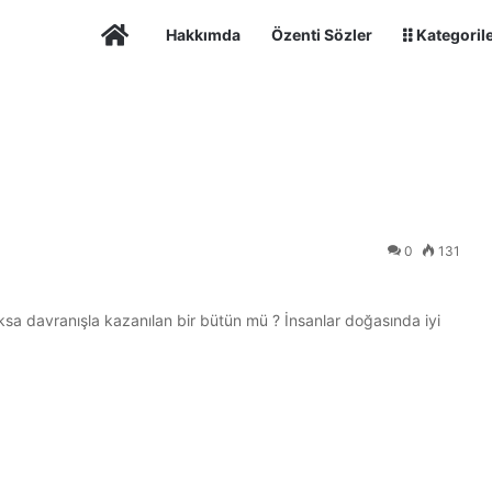
Ana Sayfa
Hakkımda
Özenti Sözler
Kategoril
0
131
oksa davranışla kazanılan bir bütün mü ? İnsanlar doğasında iyi