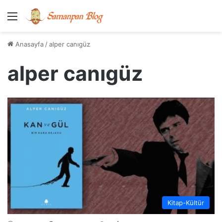
Menü
Anasayfa
/
alper canıgüz
alper canıgüz
Kitap-Kültür