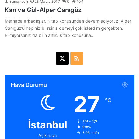
Samanpan
28 Mayıs 2017
0
104
Kan ve Gül-Alper Canıgüz
Merhaba arkadaşlar. Kitap konusundan devam ediyoruz. Alper
Canıgüz’ü hepiniz bilirsiniz demeyi çok isterdim gerçekten.
Bilmiyorsanız da bilin artık. Kitap konusuna…
X
R
S
S
Hava Durumu
27
℃
İstanbul
29º - 27º
100%
3.96 km/h
Açık hava