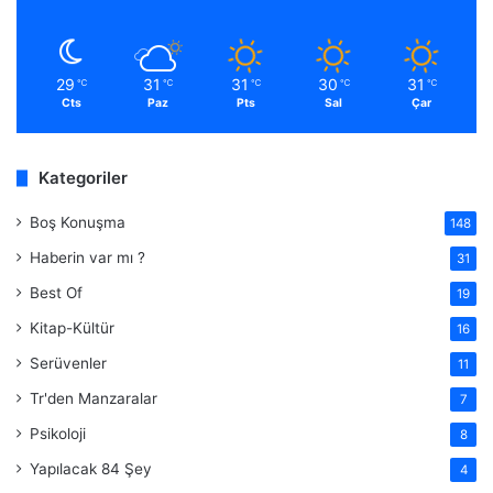
29
31
31
30
31
℃
℃
℃
℃
℃
Cts
Paz
Pts
Sal
Çar
Kategoriler
Boş Konuşma
148
Haberin var mı ?
31
Best Of
19
Kitap-Kültür
16
Serüvenler
11
Tr'den Manzaralar
7
Psikoloji
8
Yapılacak 84 Şey
4