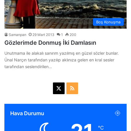
Boş Konuşma
Samanpan
29 Mart 2013
1
200
Gözlerimde Donmuş İki Damlasın
Unutmama ile alakalı sanırım yazılmış en güzel sözler bunlar.
Ünal Narçın tarafından yazılıp aklınıza gelen en kral sesler
tarafından seslendirilen…
X
R
S
S
Hava Durumu
℃