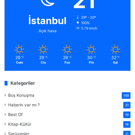
21
İstanbul
29º - 20º
100%
5.79 km/h
Açık hava
29
29
29
30
32
℃
℃
℃
℃
℃
Cum
Cts
Paz
Pts
Sal
Kategoriler
Boş Konuşma
148
Haberin var mı ?
31
Best Of
19
Kitap-Kültür
16
Serüvenler
11