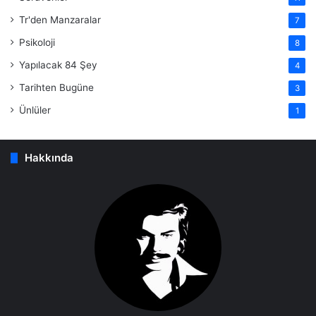
Tr'den Manzaralar
7
Psikoloji
8
Yapılacak 84 Şey
4
Tarihten Bugüne
3
Ünlüler
1
Hakkında