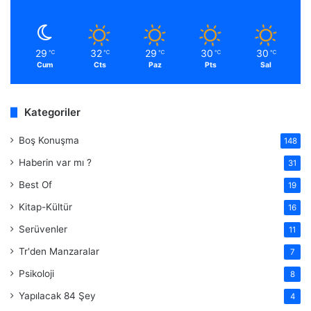
29
32
29
30
30
℃
℃
℃
℃
℃
Cum
Cts
Paz
Pts
Sal
Kategoriler
Boş Konuşma
148
Haberin var mı ?
31
Best Of
19
Kitap-Kültür
16
Serüvenler
11
Tr'den Manzaralar
7
Psikoloji
8
Yapılacak 84 Şey
4