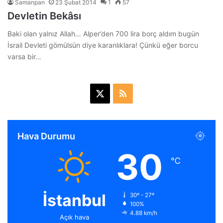
Samanpan
23 Şubat 2014
1
57
Devletin Bekâsı
Baki olan yalnız Allah… Alper’den 700 lira borç aldım bugün
İsrail Devleti gömülsün diye karanlıklara! Çünkü eğer borcu
varsa bir…
X
R
S
S
Hava Durumu
30
℃
İstanbul
30º - 27º
100%
4.88 km/h
Açık hava