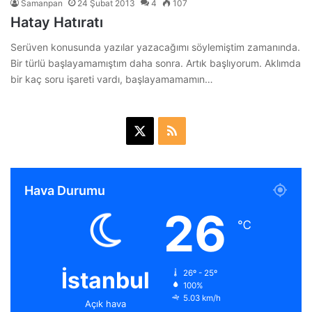
Samanpan
24 Şubat 2013
4
107
Hatay Hatıratı
Serüven konusunda yazılar yazacağımı söylemiştim zamanında.
Bir türlü başlayamamıştım daha sonra. Artık başlıyorum. Aklımda
bir kaç soru işareti vardı, başlayamamamın…
X
R
S
S
Hava Durumu
26
℃
İstanbul
26º - 25º
100%
5.03 km/h
Açık hava