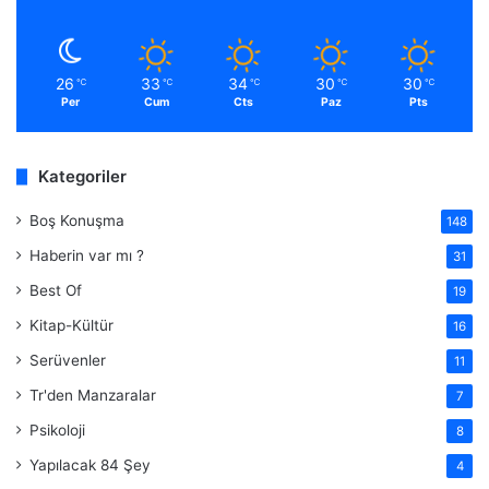
26
33
34
30
30
℃
℃
℃
℃
℃
Per
Cum
Cts
Paz
Pts
Kategoriler
Boş Konuşma
148
Haberin var mı ?
31
Best Of
19
Kitap-Kültür
16
Serüvenler
11
Tr'den Manzaralar
7
Psikoloji
8
Yapılacak 84 Şey
4